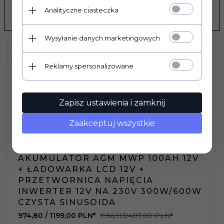
Analityczne ciasteczka
POLECAMY
Wysyłanie danych marketingowych
PROMOCJA
Reklamy spersonalizowane
Zapisz ustawienia i zamknij
Zaakceptuj wszystkie
ZESTAW PODTRZYMANIE ZASILANIA:
AKUMULATOR AGM MWP 100AH 12V
+ ŁADOWARKA LCD 12V +
PRZETWORNICA NAPIĘCIA
INWERTER 12V NA 230V 300W/600W
CZYSTA SINUSOIDA
974,
80
/ 1199,00
PLN*
1956,91/2407,00 PLN*