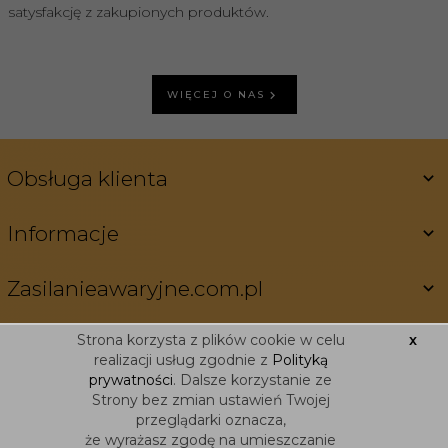
satysfakcję z zakupionych produktów.
WIĘCEJ O NAS
Obsługa klienta
Informacje
Zasilanieawaryjne.com.pl
Strona korzysta z plików cookie w celu
x
realizacji usług zgodnie z
Polityką
prywatności
. Dalsze korzystanie ze
INFORMACJA O COOKIES
Strony bez zmian ustawień Twojej
OPROGRAMOWANIE SKLEPU INTERNETOWEGO
REDCART.PL
przeglądarki oznacza,
że wyrażasz zgodę na umieszczanie