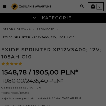
0
KATEGORIE
STRONA GŁÓWNA
PROMOCJE
EXIDE SPRINTER XP12V3400; 12V; 105AH C10
EXIDE SPRINTER XP12V3400; 12V;
105AH C10
1548,
78
/ 1905,00
PLN*
1980,00/2435,40 PLN*
Oszczędzasz
530.40
PLN
* cena netto / brutto
Najniższa cena produktu z ostatnich 30 dni:
2435.40 PLN
PRODUKT DOSTĘPNY!
10 SZT.